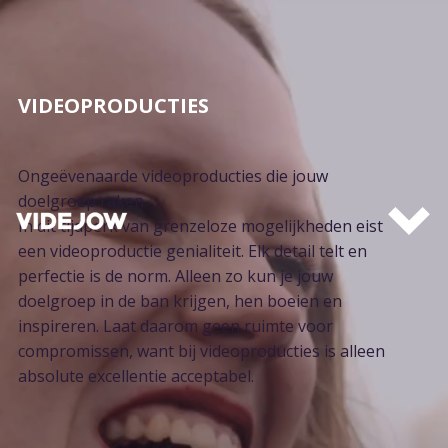
VIDEOPRODUCTIES
Ongeëvenaarde videoproducties die jouw
doelgroep raken.
In dit tijdperk van grenzeloze mogelijkheden eist
een videoproductie genialiteit. Elk detail telt en
perfectie is de norm. Alleen zo kun je jouw
doelgroep in de ban krijgen, hen boeien en
inspireren. Laat daarom geen ruimte voor
compromissen, want bij videoproducties is alleen
absolute excellentie acceptabel.