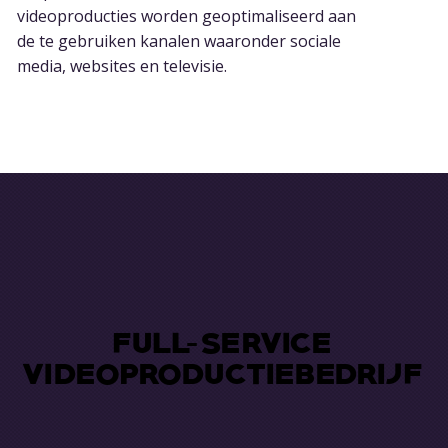
videoproducties worden geoptimaliseerd aan
de te gebruiken kanalen waaronder sociale
media, websites en televisie.
FULL-SERVICE
FULL-SERVICE
VIDEOPRODUCTIEBEDRIJF
VIDEOPRODUCTIEBEDRIJF