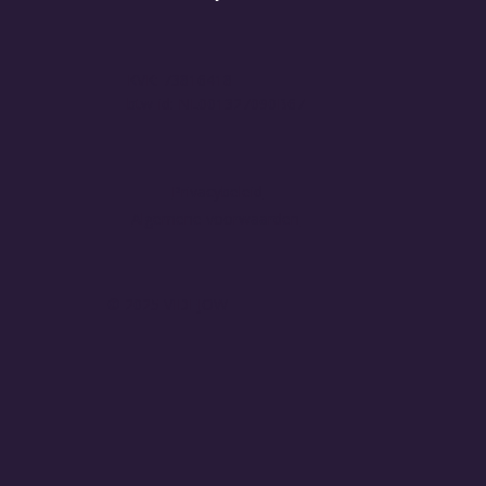
KVK: 73816418
btw-id: NL001327090B67
Privacybeleid
Algemene voorwaarden
© 2025 VIDEJOW