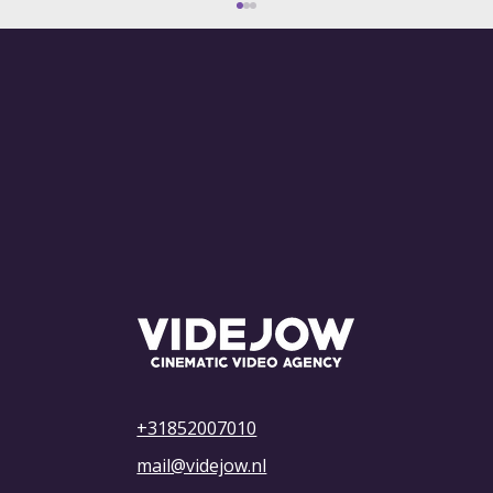
7 redenen waarom een bedrijfsvideo
laten maken een slimme zet is voor
jouw bedrijf
+31852007010
mail@videjow.nl