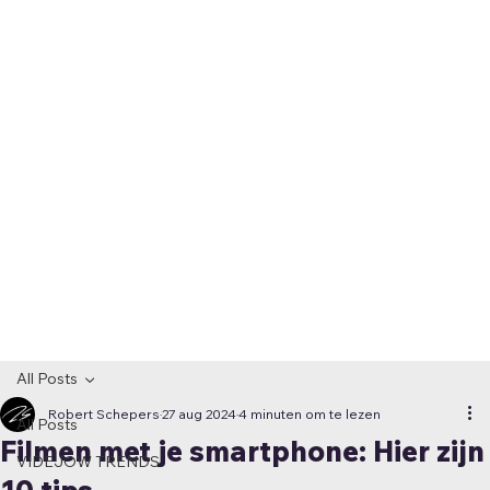
All Posts
Robert Schepers
27 aug 2024
4 minuten om te lezen
All Posts
Filmen met je smartphone: Hier zijn
VIDEJOW TRENDS