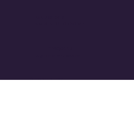
KVK: 73816418
btw-id: NL001327090B67
Privacybeleid
Algemene voorwaarden
© 2025 VIDEJOW