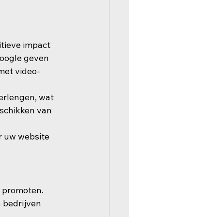
tieve impact 
oogle geven 
 met video-
erlengen, wat 
schikken van 
 
r uw website 
e promoten. 
bedrijven 