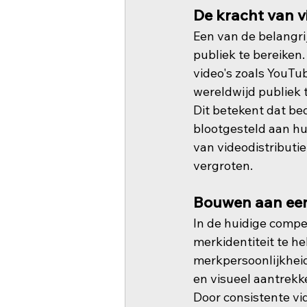
De kracht van v
Een van de belangri
publiek te bereiken
video's zoals YouTu
wereldwijd publiek 
Dit betekent dat bed
blootgesteld aan hu
van videodistributi
vergroten.
Bouwen aan een
In de huidige compet
merkidentiteit te h
merkpersoonlijkhei
en visueel aantrekke
Door consistente vi