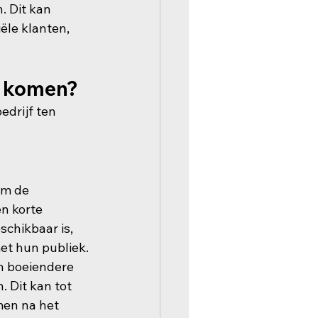
 Dit kan 
le klanten, 
e komen?
drijf ten 
om de 
n korte 
chikbaar is, 
et hun publiek.
n boeiendere 
 Dit kan tot 
men na het 