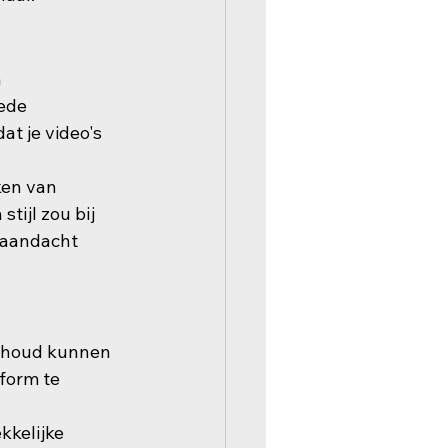
 
ede 
t je video's 
ken van 
tijl zou bij 
 aandacht 
inhoud kunnen 
form te 
kkelijke 