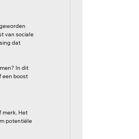
l geworden 
 van sociale 
sing dat 
men? In dit 
f een boost 
f merk. Het 
m potentiële 