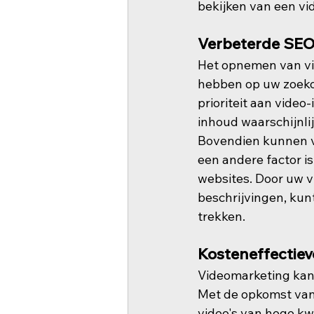
bekijken van een vi
Verbeterde SEO
Het opnemen van vid
hebben op uw zoeko
prioriteit aan video
inhoud waarschijnli
Bovendien kunnen vi
een andere factor i
websites. Door uw v
beschrijvingen, kun
trekken.
Kosteneffectie
Videomarketing kan 
Met de opkomst van
video's van hoge kwa