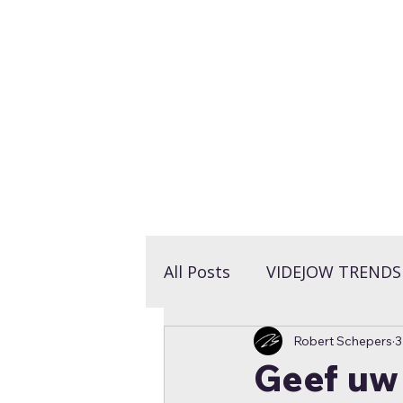
LET'S TALK >
All Posts
VIDEJOW TRENDS
Robert Schepers
3
VIDEJOW INSPIRATIE
Geef uw 