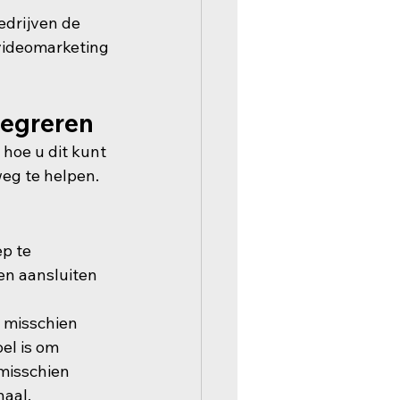
edrijven de 
videomarketing 
tegreren
hoe u dit kunt 
weg te helpen.
p te 
en aansluiten 
 misschien 
el is om 
misschien 
naal.