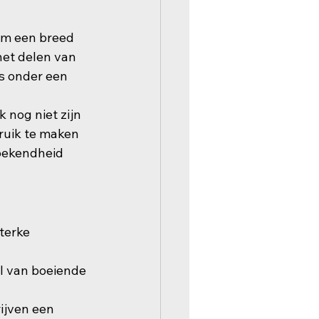
om een breed 
het delen van 
s onder een 
 nog niet zijn 
ruik te maken 
bekendheid 
terke 
l van boeiende 
ijven een 