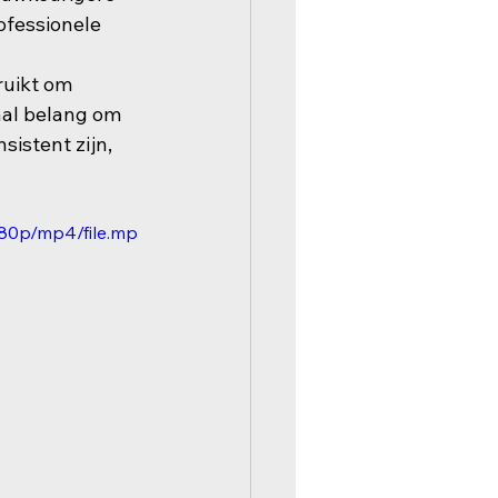
fessionele 
ruikt om 
aal belang om 
istent zijn, 
080p/mp4/file.mp