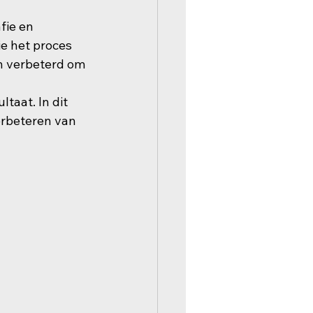
fie en 
e het proces 
n verbeterd om 
 
taat. In dit 
erbeteren van 