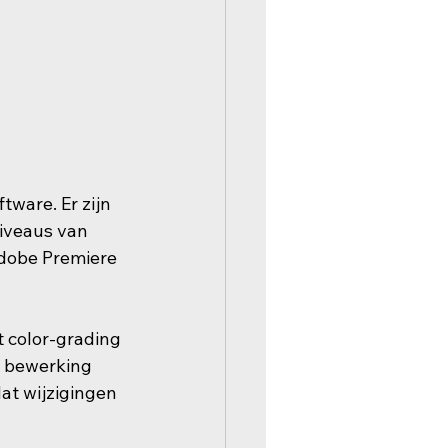
ware. Er zijn 
niveaus van 
Adobe Premiere 
 color-grading 
e bewerking 
at wijzigingen 