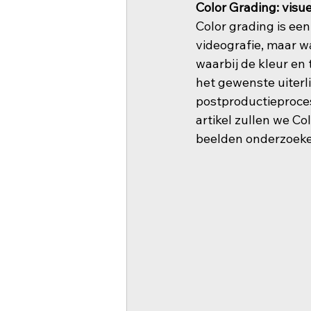
Color Grading: visu
Color grading is een
videografie, maar wa
waarbij de kleur en
het gewenste uiterli
postproductieproces 
artikel zullen we C
beelden onderzoeke