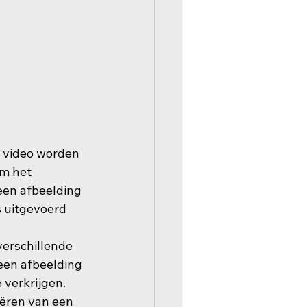
f video worden 
m het 
een afbeelding 
s uitgevoerd 
verschillende 
 een afbeelding 
verkrijgen. 
eëren van een 