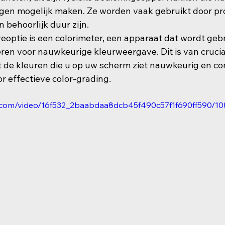
gen mogelijk maken. Ze worden vaak gebruikt door pro
 behoorlijk duur zijn.
optie is een colorimeter, een apparaat dat wordt geb
eren voor nauwkeurige kleurweergave. Dit is van cruci
 de kleuren die u op uw scherm ziet nauwkeurig en cons
or effectieve color-grading.
tic.com/video/16f532_2baabdaa8dcb45f490c57f1f690ff590/1