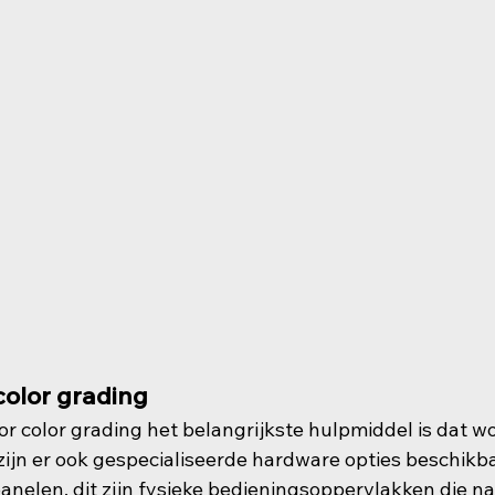
color grading
r color grading het belangrijkste hulpmiddel is dat wo
zijn er ook gespecialiseerde hardware opties beschikba
nelen, dit zijn fysieke bedieningsoppervlakken die n