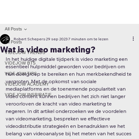
All Posts
Robert Schepers
29 sep 2023
7 minuten om te lezen
All Posts
Wat is video marketing?
VIDEJOW TRENDS
In het huidige digitale tijdperk is video marketing een 
VIDEJOW BTS
essentieel hulpmiddel geworden voor bedrijven om 
VIDEJOW TIPS
hun doelgroep te bereiken en hun merkbekendheid te 
vergroten. Met de opkomst van sociale 
VIDEJOW ACADEMY
mediaplatforms en de toenemende populariteit van 
VIDEJOW INSPIRATIE
video content kunnen bedrijven het zich niet langer 
veroorloven de kracht van video marketing te 
negeren. In dit artikel onderzoeken we de voordelen 
van videomarketing, bespreken we effectieve 
videodistributie strategieën en benadrukken we het 
belang van videoanalyse bij het meten van het succes 