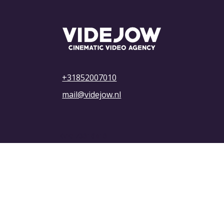
Zó maak je in 7 stappen een
succesvolle bedrijfsvideo
+31852007010
mail@videjow.nl
KVK: 73816418
btw-id: NL001327090B67
Privacybeleid
Algemene voorwaarden