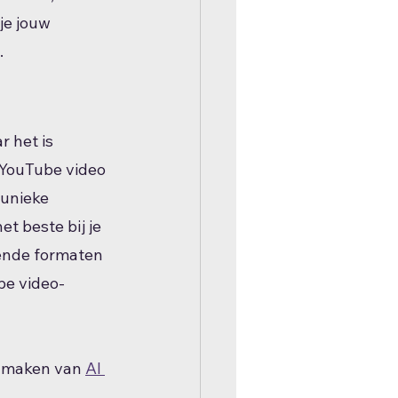
je jouw 
.
 het is 
 YouTube video 
unieke 
t beste bij je 
lende formaten 
ube video-
e maken van 
AI 