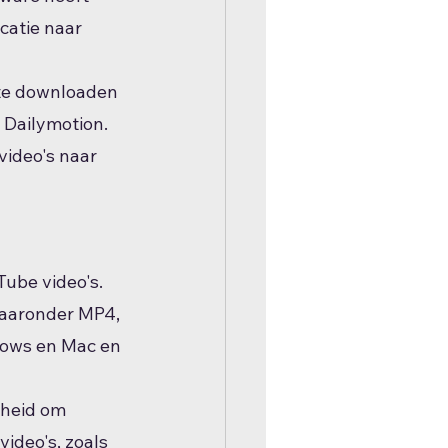
catie naar 
 te downloaden 
 Dailymotion. 
ideo's naar 
ube video's. 
waaronder MP4, 
dows en Mac en 
heid om 
ideo's, zoals 