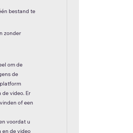
één bestand te 
n zonder 
eel om de 
gens de 
platform 
de video. Er 
evinden of een 
en voordat u 
n en de video 