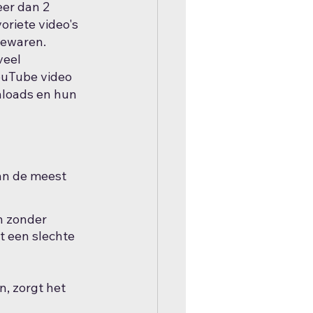
eer dan 2 
oriete video's 
bewaren. 
eel 
ouTube video 
nloads en hun 
an de meest 
n zonder 
t een slechte 
n, zorgt het 