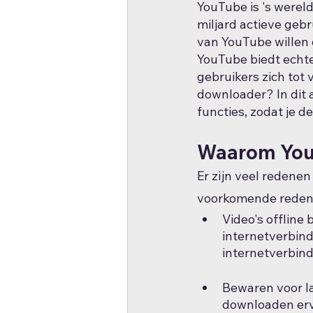
YouTube is 's werel
miljard actieve gebr
van YouTube willen 
YouTube biedt echt
gebruikers zich tot
downloader? In dit 
functies, zodat je d
Waarom You
Er zijn veel redene
voorkomende redene
Video's offline 
internetverbind
internetverbind
Bewaren voor lat
downloaden ervo