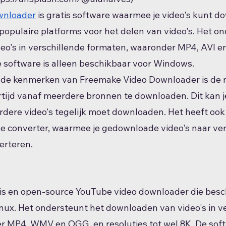
wnloader
 is gratis software waarmee je video's kunt 
opulaire platforms voor het delen van video's. Het on
o's in verschillende formaten, waaronder MP4, AVI en
De software is alleen beschikbaar voor Windows.
nde kenmerken van Freemake Video Downloader is de m
rtijd vanaf meerdere bronnen te downloaden. Dit kan je 
rdere video's tegelijk moet downloaden. Het heeft ook
 converter, waarmee je gedownloade video's naar ver
erteren.
atis en open-source YouTube video downloader die besch
ux. Het ondersteunt het downloaden van video's in ve
 MP4, WMV en OGG, en resoluties tot wel 8K. De soft