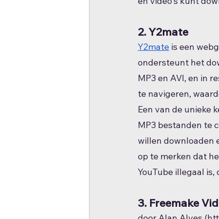
en video's kunt down
2. Y2mate
Y2mate
 is een webg
ondersteunt het dow
MP3 en AVI, en in re
te navigeren, waardo
Een van de unieke k
MP3 bestanden te co
willen downloaden en
op te merken dat h
YouTube illegaal is,
3. Freemake Vi
door Alan Alves (h