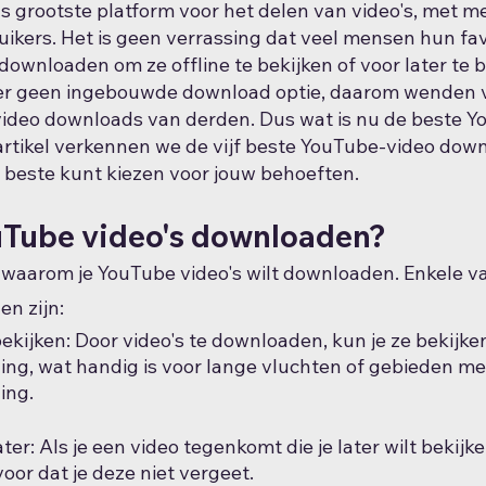
ds grootste platform voor het delen van video's, met m
uikers. Het is geen verrassing dat veel mensen hun fav
downloaden om ze offline te bekijken of voor later te 
er geen ingebouwde download optie, daarom wenden v
 video downloads van derden. Dus wat is nu de beste Y
artikel verkennen we de vijf beste YouTube-video dow
e beste kunt kiezen voor jouw behoeften.
Tube video's downloaden?
n waarom je YouTube video's wilt downloaden. Enkele v
n zijn:
bekijken: Door video's te downloaden, kun je ze bekijke
ing, wat handig is voor lange vluchten of gebieden me
ing.
er: Als je een video tegenkomt die je later wilt bekijke
or dat je deze niet vergeet.