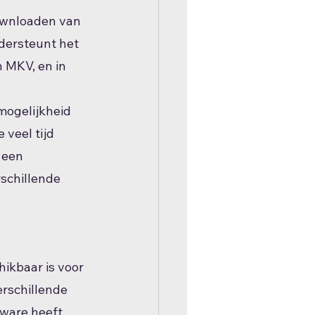
downloaden van 
dersteunt het 
 MKV, en in 
ogelijkheid 
veel tijd 
 een 
schillende 
ikbaar is voor 
rschillende 
ware heeft 