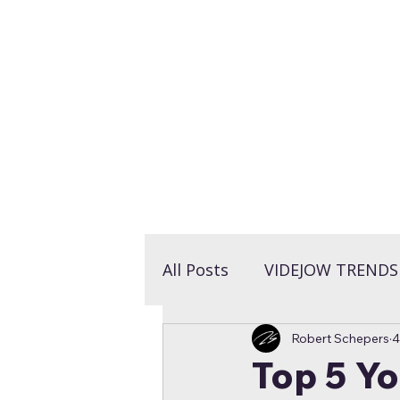
LET'S TALK >
All Posts
VIDEJOW TRENDS
Robert Schepers
4
VIDEJOW INSPIRATIE
Top 5 Y