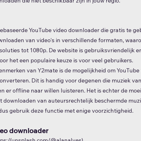
loaden die niet beschikbaar zijn in jouw regio.
ebaseerde YouTube video downloader die gratis te gebr
nloaden van video's in verschillende formaten, waar
soluties tot 1080p. De website is gebruiksvriendelijk e
or het een populaire keuze is voor veel gebruikers.
enmerken van Y2mate is de mogelijkheid om YouTube v
nverteren. Dit is handig voor degenen die muziek va
 er offline naar willen luisteren. Het is echter de mo
et downloaden van auteursrechtelijk beschermde muzi
 dus gebruik deze functie met enige voorzichtigheid.
deo downloader
ttps://unsplash.com/@alanalves)