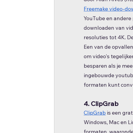
Freemake video-do
YouTube en andere p
downloaden van vide
resoluties tot 4K. 
Een van de opvalle
om video's tegelijke
besparen als je mee
ingebouwde youtube
formaten kunt conv
4. ClipGrab
ClipGrab
 is een gr
Windows, Mac en Lin
formaten, waaronder