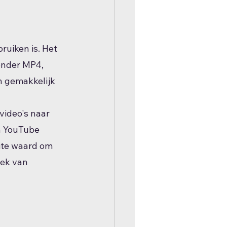
uiken is. Het 
onder MP4, 
n gemakkelijk 
ideo's naar 
n YouTube 
eite waard om 
ek van 