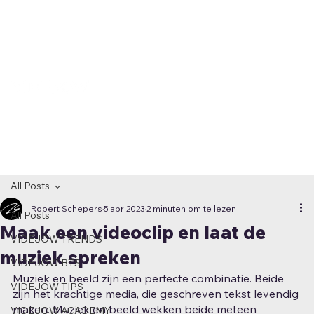
All Posts
Robert Schepers
5 apr 2023
2 minuten om te lezen
All Posts
Maak een videoclip en laat de
VIDEJOW TRENDS
muziek spreken
VIDEJOW BTS
Muziek en beeld zijn een perfecte combinatie. Beide 
VIDEJOW TIPS
zijn het krachtige media, die geschreven tekst levendig 
maken. Muziek en beeld wekken beide meteen 
VIDEJOW ACADEMY