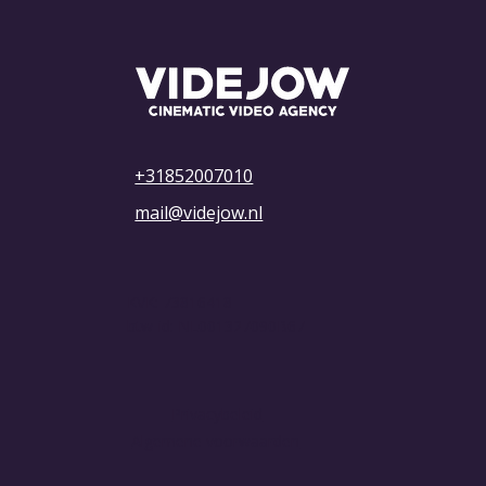
Hoe je de beste YouTube videotitels
schrijft om meer views te krijgen
+31852007010
mail@videjow.nl
KVK: 73816418
btw-id: NL001327090B67
Privacybeleid
Algemene voorwaarden